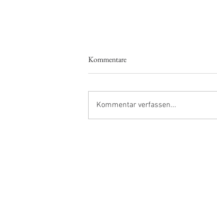
Kommentare
Zucchini Ketchup
Kommentar verfassen...
VRENALI KOCHT