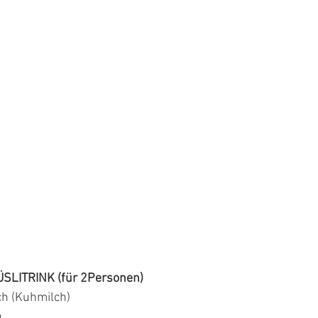
SLITRINK (für 2Personen)
h (Kuhmilch)
n