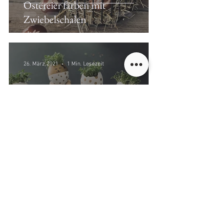
Ostereier färben mit
Zwiebelschalen
26. März 2021
1 Min. Lesezeit
Kresse-Eier à la vrenali.kocht
17. März 2021
1 Min. Lesezeit