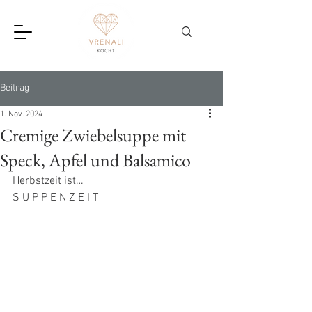
Beitrag
1. Nov. 2024
Cremige Zwiebelsuppe mit
Speck, Apfel und Balsamico
Herbstzeit ist…
S U P P E N Z E I T