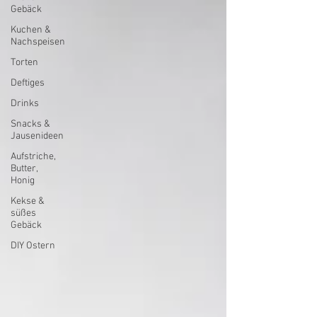
Gebäck
Kuchen &
Nachspeisen
Torten
Deftiges
Drinks
Snacks &
Jausenideen
Aufstriche,
Butter,
Honig
Kekse &
süßes
Gebäck
DIY Ostern