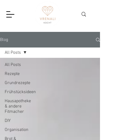
Blog
All Posts
All Posts
Rezepte
Grundrezepte
Frühstücksideen
Hausapotheke
& andere
Fitmacher
DIY
Organisation
Brot &