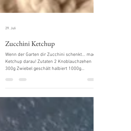
29. Juli
Zucchini Ketchup
Wenn der Garten dir Zucchini schenkt... mach
Ketchup darau! Zutaten 2 Knoblauchzehen
300g Zwiebel geschält halbiert 1000g
Zucchini in Stücken 100g Honig 180g
Tomatenmark 100g Apfelessig 15g Salz 15g
Sojasauce 3 Prisen Pfeffer 2 TL Salz 2 TL
Paprikapulve, edelsüß 2 TL Kräuter der
Provence 1/2 TL Sambal Oelek Zubereitung
Knoblauch in den Mixtopf geben und 2