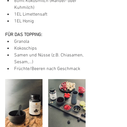
60ml Kokosmilch (Mandel- oder 
Kuhmilch)
1EL Limettensaft
1EL Honig
FÜR DAS TOPPING:
Granola
Kokoschips
Samen und Nüsse (z.B. Chiasamen, 
Sesam,...)
Früchte/Beeren nach Geschmack